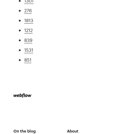
1301
276
1813
1212
839
1531
851
On the blog
About