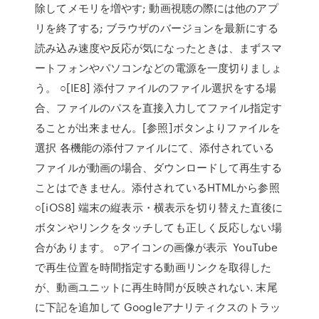
除してメモリを増やす; 動画視聴の際には他のアプ
リを終了する; ブラウザのバージョンを最新にする
読み込み速度や反応が気になったときは、まずスマ
ートフォンやパソコンなどの電源を一度切りましょ
う。 ○[IE8] 添付ファイルのファイル選択をする場
合、ファイルのパスを直接入力してファイル指定す
ることが出来ません。[参照]ボタンよりファイルを
選択 各機能の添付ファイルにて、添付されている
ファイルが動画の場合、ダウンロードして再生する
ことはできません。添付されているHTMLから参照
○[iOS8] 端末の縦表示・横表示を切り替えた直後に
ボタンやリンクをタッチしても正しく反応しない場
合があります。 ○アイコンの画像が表示 YouTube
で再生位置を時間指定する動画リンクを取得した
が、動画ユニットに再生時間が反映されない. 末尾
に下記を追加して Googleアナリティクスのトラッ