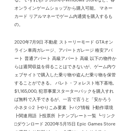
オンラインゲームショップから購入可能。 マネー
カード リアルマネーでゲーム内通貨を購入するも
の。
2020年7月9日 不動産 ストーリーモード GTAオン
ライン車両ガレージ、アパートガレージ 格安アパ
ート 普通アパート 高級アパート 高級 以下の物件か
らは週間収益を得ることはできないが、ゲーム内ウ
ェブサイトで購入した乗り物や盗んだ乗り物を保管
することができる。 パレト・フォレスト地下基地,
$1,165,000, 犯罪事業スターターパックを購入すれ
ば無料で入手できるが、一言で言うと「安かろう
小ネタ☆2 ┣やりこみ要素 ┣バグ情報 ┣動作環境
┣関連用語 ┣投票所 ┣テンプレート一覧 ┗リンク
□ダウンロード 2020年5月15日 Epic Games Store