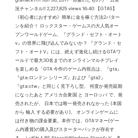
況チャンネル!! 2,227,825 views 16:40 【GTA5】
《初心者におすすめ》簡単に金を稼ぐ方法2パター
ンを紹介！ ロックスター・ゲームスの大人気オー
プンワールドゲーム、『グランド・セフト・オート
v』の世界に飛び込んでみないか？ 『グランド・セ
フト・オートV』には、絶えず進化し続けるGTAワ
ールドで最大30名までのオンラインマルチプレイ
を楽しめる「GTA 今作のゲーム内視点は、『gta』
『gta:ロンドン シリーズ』および『gta2』
『gta:ctw』と同じく見下ろし型。 何度か発売延期
になったあと アメリカ合衆国 と ヨーロッパ で、発
売されたが、 日本では唯一発売されなかった (本国
から 輸入 する必要があり)。 オンラインゲームに
は付き物の課金要素。本作では、GTAマネー(ゲー
ム内通貨)の購入及びスターターパックが存在す
る。 いずれもPS StoreやWindows Storeなど、各