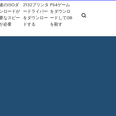
速のISOダ
2132プリンタ
PS4ゲーム
ンロードが
ードライバー
をダウンロ
要なスピー
をダウンロー
ードしてGB
が必要
ドする
を殺す