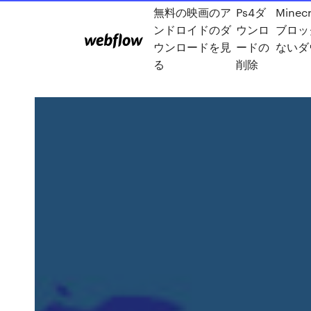
無料の映画のア
Ps4ダ
Minec
ンドロイドのダ
ウンロ
ブロッ
ウンロードを見
ードの
ないダ
る
削除