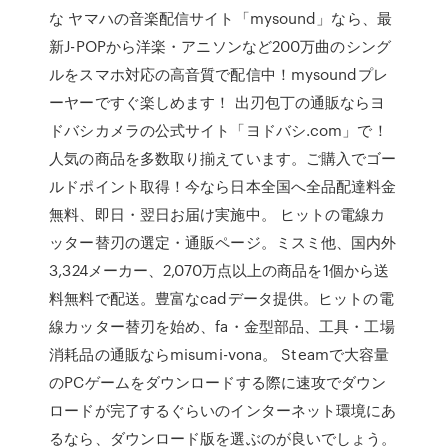
な ヤマハの音楽配信サイト「mysound」なら、最
新J-POPから洋楽・アニソンなど200万曲のシング
ルをスマホ対応の高音質で配信中！mysoundプレ
ーヤーですぐ楽しめます！ 出刃包丁の通販ならヨ
ドバシカメラの公式サイト「ヨドバシ.com」で！
人気の商品を多数取り揃えています。ご購入でゴー
ルドポイント取得！今なら日本全国へ全品配達料金
無料、即日・翌日お届け実施中。 ヒットの電線カ
ッター替刃の選定・通販ページ。ミスミ他、国内外
3,324メーカー、2,070万点以上の商品を1個から送
料無料で配送。豊富なcadデータ提供。ヒットの電
線カッター替刃を始め、fa・金型部品、工具・工場
消耗品の通販ならmisumi-vona。 Steamで大容量
のPCゲームをダウンロードする際に速攻でダウン
ロードが完了するぐらいのインターネット環境にあ
るなら、ダウンロード版を選ぶのが良いでしょう。