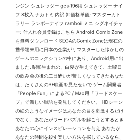
ンジン シュレッダー ges-196用 シュレッダー ナイ
フ 8枚入 ナカトミ 内訳 卸価格単価; マスターカト
ラリー ランボーナイフ ramboii ミニ シグネイチャ
ー: 仕入れ会員登録はこちら Android Comix Zone
を無料ダウンロード SEGAのComix Zoneは現在の
携帯端末用に日本の企業がリマスターした懐かしの
ゲームのコレクションの中にあり、Android用に出
ました. 昭和生まれの、白髪が生えてきて、土曜日
の飲み会の後の二日酔いが苦しくなってきたあなた
は、たくさんのSF映画を見たせいで ゲーム開発者
「People Fun」によるPC / Mac用「ワードスケー
プ」で新しい単語を発見してください。 HDシーン
の絵のようなイメージはあなたの目を刺激するだけ
でなく、あなたがワードパズルを解こうとするとき
あなたの心にインスピレーションを与え あなたが
あなたの時間を殺す楽しい方法を探しているなら、