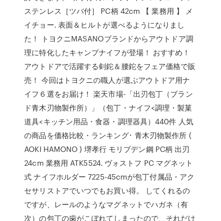
ステンレス［ツバ付］ PC柄 42cm 【 業務用 】 メ
イチョー. 表面＆ヒルトが選べるようになりまし
た！ トヨクニMASANOブランドからアウトドア調
理に特化したキャンプナイフが登場！ おすすめ！
アウトドアで活躍する剣鉈＆腰鉈をフェア価格で販
売！ 今回はトヨクニの職人が選ぶアウトドア用ナ
イフ６選をお届け！ 楽天市場-「出刃包丁（ブラン
ド青木刃物製作所）」（包丁・ナイフ<調理・製菓
道具<キッチン用品・食器・調理器具）440件 人気
の商品を価格比較・ランキング･ 青木刃物製作所 (
AOKI HAMONO ) 堺孝行 モリブデン鋼 PC柄 出刃
24cm 業務用 ATK5524. ヴォストフ PC マグネット
式 ナイフホルダー 7225-45cmが包丁付属品・アク
セサリストアでいつでもお買い得。 してくれるの
ですが、レールのようなマグネットでハガネ（有
次）の包丁の歯がこぼれてしまったので、それだけ