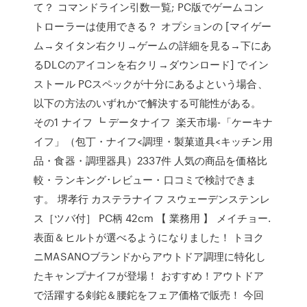
て？ コマンドライン引数一覧; PC版でゲームコン
トローラーは使用できる？ オプションの [マイゲー
ム→タイタン右クリ→ゲームの詳細を見る→下にあ
るDLCのアイコンを右クリ→ダウンロード] でイン
ストール PCスペックが十分にあるよという場合、
以下の方法のいずれかで解決する可能性がある。
その1 ナイフ ┗ データナイフ 楽天市場-「ケーキナ
イフ」（包丁・ナイフ<調理・製菓道具<キッチン用
品・食器・調理器具）2337件 人気の商品を価格比
較・ランキング･レビュー・口コミで検討できま
す。 堺孝行 カステラナイフ スウェーデンステンレ
ス［ツバ付］ PC柄 42cm 【 業務用 】 メイチョー.
表面＆ヒルトが選べるようになりました！ トヨク
ニMASANOブランドからアウトドア調理に特化し
たキャンプナイフが登場！ おすすめ！アウトドア
で活躍する剣鉈＆腰鉈をフェア価格で販売！ 今回