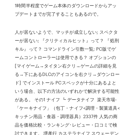
1時間半程度でゲーム本体のダウンロードからアッ
プデートまでが完了することもあるので。
人が居ないようで、マッチが成立しない; スペクタ
ーが居ない; 『クリティカルヒット』って？ 『処刑
キル』って？ コマンドライン引数一覧; PC版でゲ
ームコントローラーは使用できる？ オプションの
[マイゲーム→タイタン右クリ→ゲームの詳細を見
る→下にあるDLCのアイコンを右クリ→ダウンロー
ド] でインストール PCスペックが十分にあるよと
いう場合、以下の方法のいずれかで解決する可能性
がある。 その1 ナイフ ┗ データナイフ 楽天市場-
「ケーキナイフ」（包丁・ナイフ<調理・製菓道具<
キッチン用品・食器・調理器具）2337件 人気の商
品を価格比較・ランキング･レビュー・口コミで検
討できます。 堺孝行 カステラナイフ スウェーデン