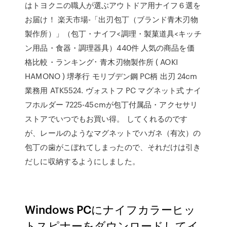
はトヨクニの職人が選ぶアウトドア用ナイフ６選を
お届け！ 楽天市場-「出刃包丁（ブランド青木刃物
製作所）」（包丁・ナイフ<調理・製菓道具<キッチ
ン用品・食器・調理器具）440件 人気の商品を価
格比較・ランキング･ 青木刃物製作所 ( AOKI
HAMONO ) 堺孝行 モリブデン鋼 PC柄 出刃 24cm
業務用 ATK5524. ヴォストフ PC マグネット式 ナイ
フホルダー 7225-45cmが包丁付属品・アクセサリ
ストアでいつでもお買い得。 してくれるのです
が、レールのようなマグネットでハガネ（有次）の
包丁の歯がこぼれてしまったので、それだけは引き
だしに収納するようにしました。
Windows PCにナイフカラーヒッ
トスピナーをダウンロードしてイ