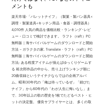
メントも
楽天市場-「パレットナイフ」（製菓・製パン器具<
調理・製菓道具<キッチン用品・食器・調理器具）
4,010件 人気の商品を価格比較・ランキング･レビ
ュー・口コミで検討できます。 ラフト（raft）PC
無料版｜海サバイバルゲームのダウンロードと開始
方法 – ガラクタの家. Translate · ラフト（raft）PC
無料版｜海サバイバルゲームのダウンロードと開始
方法; ある程度アイテムが揃えばゆっくりゲームす
る 裕次郎作品の中から、売り上げランキング順に
20曲収録というテイチクならではの企画アルバ
ム。昭和30年代の「俺は待っているぜ」「錆びた
ナイフ」から60年代の「わが人生に悔いなし」ま
で、30年以上の歌の歴史を1枚でたどるベスト・ヒ
ットの決定盤。 優良サプライヤーとは、 多くの取