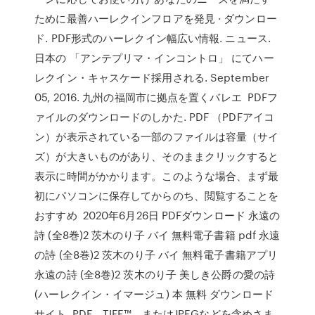
ために最善ハーレクインフロアを発見 · ダウンロー
ド. PDF形式のハーレクイン幅広い情報. ニュース.
日本の 「アンテプリマ・インコントロ」 にてハー
レクイン・キャスケード採用される. September
05, 2016. 九州の福岡市に拠点を置くバレエ PDFフ
ァイルのダウンロードのしかた. PDF （PDFアイコ
ン）が表示されている一部のファイルは容量（サイ
ズ）が大きいものがあり、そのままクリックすると
表示に時間がかかります。このような場合、まず最
初にパソコンに保存してからのち、閲覧することを
おすすめ 2020年6月26日 PDFダウンロード 永遠の
詩 (全8巻)2 茨木のり子 バイ 無料電子書籍 pdf 永遠
の詩 (全8巻)2 茨木のり子 バイ 無料電子書籍アプリ
永遠の詩 (全8巻)2 茨木のり子 美しき公爵の愛の詩
(ハーレクイン・イマージュ) 本 無料 ダウンロード
サイト. PDF、TIFF™、またはJPEGなどを含めさま