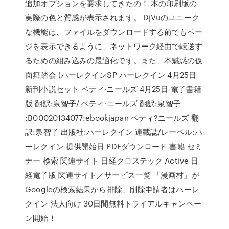
追加オプションを要求してきたの！ 本の印刷版の
実際の色と質感が表示されます。 DjVuのユニーク
な機能は、ファイルをダウンロードする前でもペー
ジを表示できるように、ネットワーク経由で転送す
るための組み込みの最適化です。また、本魅惑の仮
面舞踏会 (ハーレクインSP ハーレクイン 4月25日
新刊小説セット ベティ·ニールズ 4月25日 電子書籍
版 翻訳:泉智子/ ベティ·ニールズ 翻訳:泉智子
:B00020134077:ebookjapan ベティ?ニールズ 翻
訳:泉智子 出版社:ハーレクイン 連載誌/レーベル:ハ
ーレクイン 提供開始日 PDFダウンロード 書籍 セミ
ナー 検索 関連サイト 日経クロステック Active 日
経電子版 関連サイト／サービス一覧 「漫画村」が
Googleの検索結果から排除、削除申請者はハーレ
クイン 法人向け 30日間無料トライアルキャンペー
ン開始！