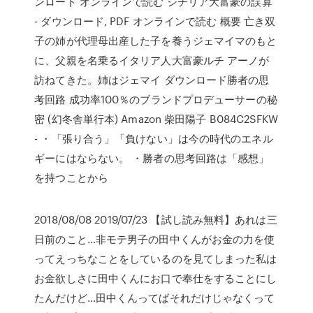
ンロード オンラインで読む シチリア大富豪の誤算
- ダウンロード, PDF オンラインで読む 概要 亡き双
子の姉が代理母出産した子を養うジェマイマのもと
に、父親を名乗るイタリア人大富豪ルチ アーノが
訪ねてきた。姉はジェマイ ダウンロード勝者の思
考回路 成功率100％のブランドプロデューサーの秘
密 (幻冬舎単行本) Amazon 柴田陽子 B084C2SFKW
- ・「張り合う」「負けない」は今の時代のエネル
ギーにはならない。 ・勝者の思考回路は「感想」
を持つことから
2018/08/08 2019/07/23 【試し読み無料】あれは三
日前のこと…非モテ男子の田中くんがお金の力を使
ってえっちなことをしているのを見てしまった私は
お金欲しさに田中くんにお口で奉仕をすることにし
たんだけど…田中くんってばそれだけじゃなくって