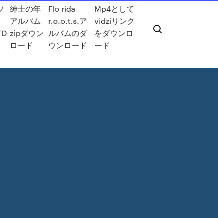
ソ
紳士の年
Flo rida
Mp4として
アルバム
r.o.o.t.s.ア
vidziリンク
TD
zipダウン
ルバムのダ
をダウンロ
ロード
ウンロード
ード