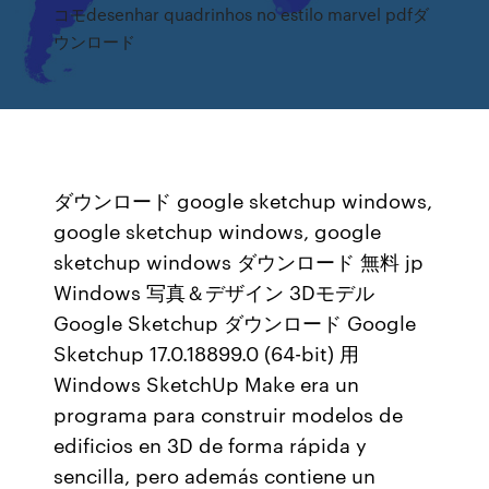
コモdesenhar quadrinhos no estilo marvel pdfダ
ウンロード
ダウンロード google sketchup windows,
google sketchup windows, google
sketchup windows ダウンロード 無料 jp
Windows 写真＆デザイン 3Dモデル
Google Sketchup ダウンロード Google
Sketchup 17.0.18899.0 (64-bit) 用
Windows SketchUp Make era un
programa para construir modelos de
edificios en 3D de forma rápida y
sencilla, pero además contiene un